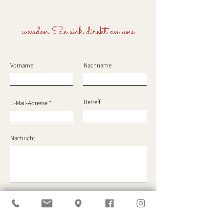
wenden Sie sich direkt an uns
Vorname
Nachname
Wir machen Winterpause
Sommer, Sonne 
und sind Ostern 2025
fahren!
wieder für Euch da!
Betreff
E-Mail-Adresse
Nachricht
ABSENDEN