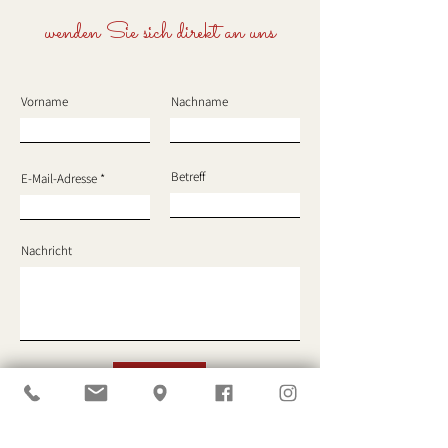
wenden Sie sich direkt an uns
Schöne Osterzei
Vorname
Nachname
Sommer, Sonne Fahrrad
fahren!
Betreff
E-Mail-Adresse
Nachricht
ABSENDEN