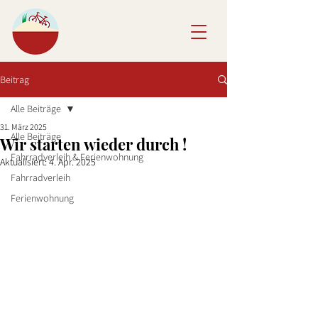
Beitrag
Alle Beiträge
31. März 2025
Alle Beiträge
Wir starten wieder durch !
Fahrradverleih & Ferienwohnung
Aktualisiert:
4. Apr. 2025
Fahrradverleih
Ferienwohnung