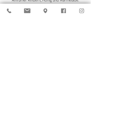
Von Süddorf aus läßt sich die Insel mit ihren
Ortschaften optimal erkunden - eine
Bushaltestelle befindet sich in direkter Nähe, ein
Fahrradverleih am Haus.
MEHR
wenden Sie sich direkt an uns
Vorname
Nachname
Betreff
E-Mail-Adresse